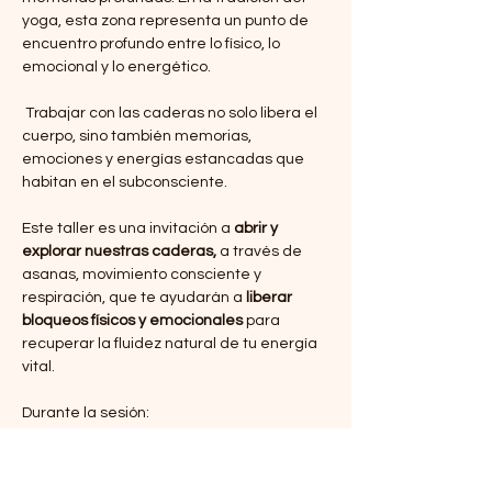
yoga, esta zona representa un punto de 
encuentro profundo entre lo físico, lo 
emocional y lo energético.
 Trabajar con las caderas no solo libera el 
cuerpo, sino también memorias, 
emociones y energías estancadas que 
habitan en el subconsciente.
Este taller es una invitación a 
abrir y 
explorar nuestras caderas, 
a través de 
asanas, movimiento consciente y 
respiración, que te ayudarán a 
liberar 
bloqueos físicos y emocionales
 para 
recuperar la fluidez natural de tu energía 
vital.
Durante la sesión:
📚Conoceremos la dimensión emocional y 
energética de las caderas y la pelvis.
🌀 Despertaremos la movilidad de las 