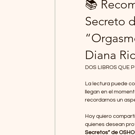
📚 Recom
Secreto 
“Orgasmo
Diana Ri
DOS LIBROS QUE P
La lectura puede co
llegan en el momento
recordarnos un asp
Hoy quiero comparti
quienes desean prof
Secretos” de OSHO