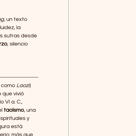
ng
, un texto 
idez, la 
s sutras desde 
rzo
, silencio 
o como 
Laozi
) 
 que vivió 
VI a. C., 
l 
taoísmo
, una 
pirituales y 
igura está 
erio: más que 