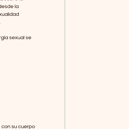
desde la 
xualidad 
.
rgía sexual se 
 con su cuerpo 