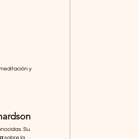
meditación y 
hardson
nocidas. Su 
ra
 sobre la 