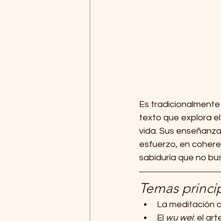
Es tradicionalmente
texto que explora el
vida. Sus enseñanzas 
esfuerzo, en coheren
sabiduría que no busc
Temas princip
La meditación c
El 
wu wei
: el ar