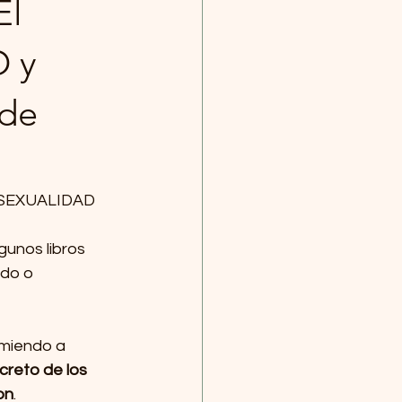
El
O y
 de
 SEXUALIDAD
unos libros 
ido o 
miendo a 
creto de los 
on
.