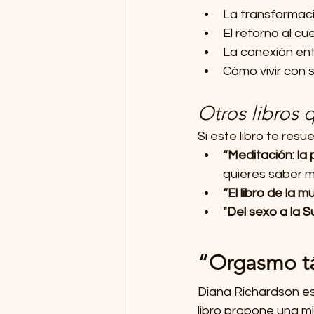
La transformaci
El retorno al cu
La conexión ent
Cómo vivir con s
Otros libros
Si este libro te res
“Meditación: la p
quieres saber m
“El libro de la m
"Del sexo a la 
“Orgasmo tá
Diana Richardson es
libro propone una m