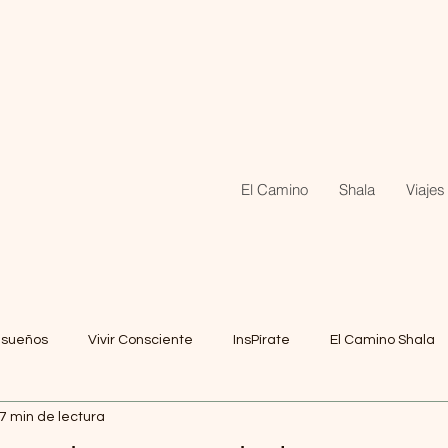
El Camino
Shala
Viajes
s sueños
Vivir Consciente
InsPírate
El Camino Shala
7 min de lectura