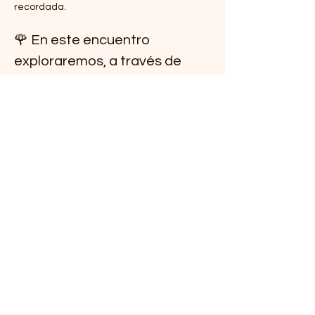
recordada.
🌹 En este encuentro 
exploraremos, a través de 
movimiento, respiración, 
meditación y reflexión, las 
cualidades más profundas de 
lo femenino:
Mostrar más
Compartir este evento